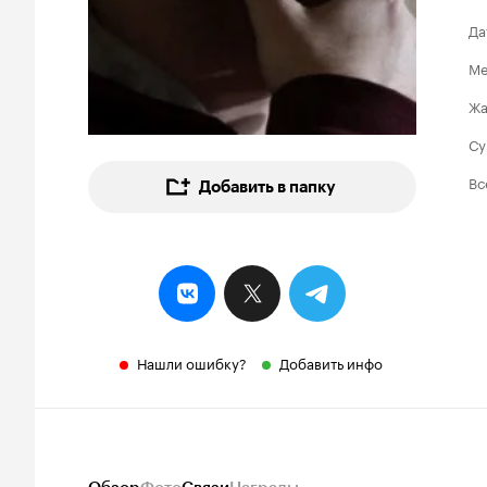
Да
Ме
Ж
Су
Вс
Добавить в папку
Нашли ошибку?
Добавить инфо