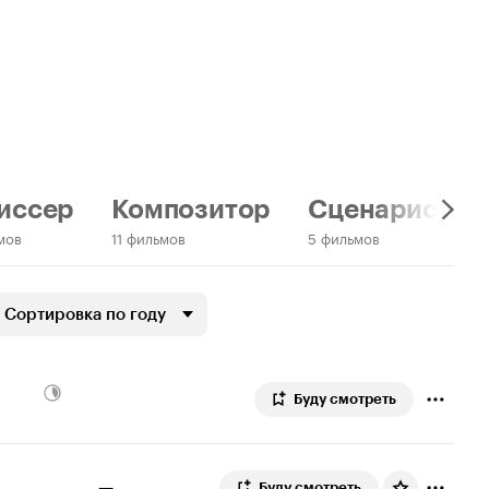
иссер
Композитор
Сценарист
мов
11 фильмов
5 фильмов
Сортировка по году
Буду смотреть
—
Буду смотреть