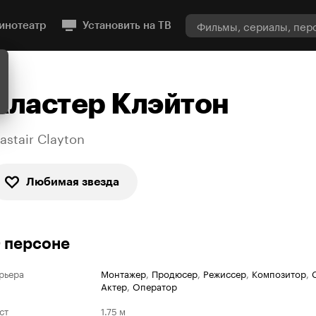
инотеатр
Установить на ТВ
Аластер Клэйтон
lastair Clayton
Любимая звезда
 персоне
рьера
Монтажер
,
Продюсер
,
Режиссер
,
Композитор
,
Актер
,
Оператор
ст
1.75 м