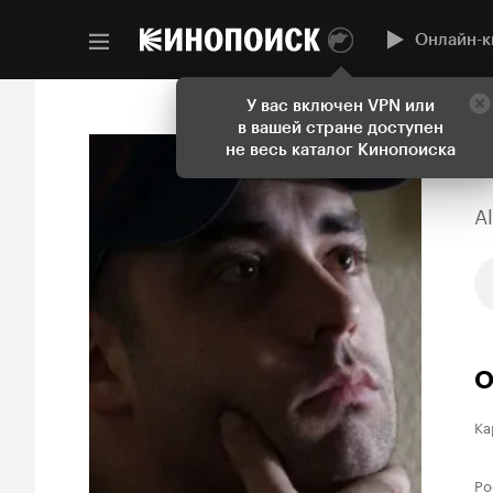
Онлайн-к
У вас включен VPN или
в вашей стране доступен
не весь каталог Кинопоиска
A
О
Ка
Ро