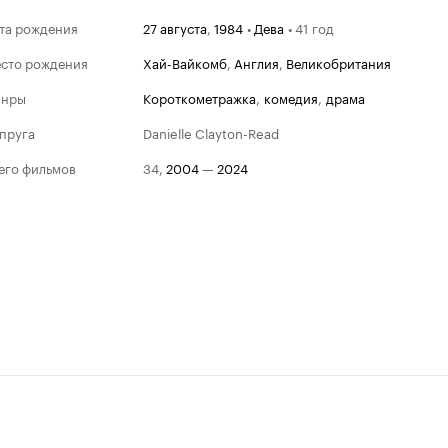
та рождения
27 августа
,
1984
•
Дева
•
41 год
сто рождения
Хай-Вайкомб
,
Англия
,
Великобритания
анры
короткометражка
,
комедия
,
драма
пруга
Danielle Clayton-Read
его фильмов
34
,
2004
—
2024