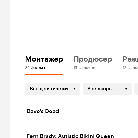
Монтажер
Продюсер
Реж
24 фильма
15 фильмов
12 филь
Все десятилетия
Все жанры
Dave's Dead
Fern Brady: Autistic Bikini Queen