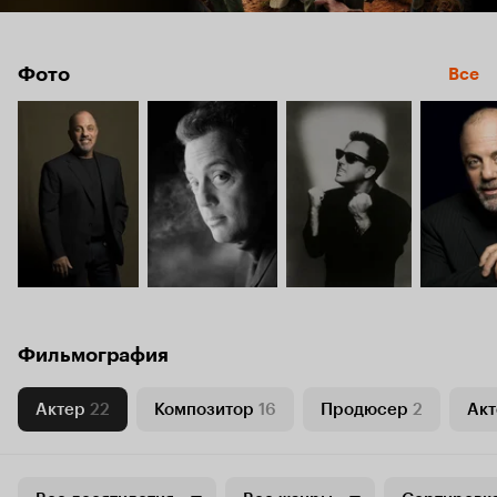
Фото
Все
Фильмография
Актер
22
Композитор
16
Продюсер
2
Акт