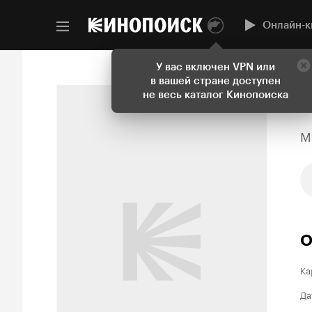
Онлайн-к
У вас включен VPN или
в вашей стране доступен
не весь каталог Кинопоиска
M
О
Ка
Да