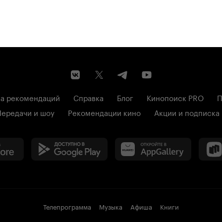
а рекомендаций
Справка
Блог
Кинопоиск PRO
П
Передачи и шоу
Рекомендации кино
Акции и подписка
Телепрограмма
Музыка
Афиша
Книги