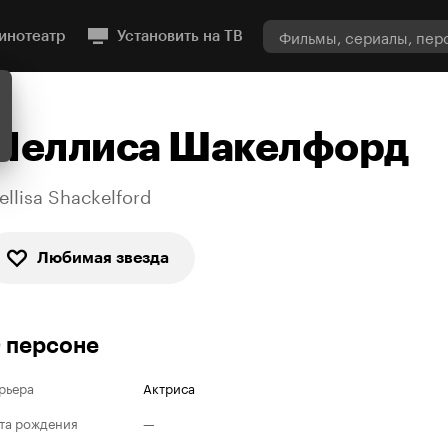
инотеатр
Установить на ТВ
Меллиса Шакелфорд
ellisa Shackelford
Любимая звезда
 персоне
рьера
Актриса
та рождения
—