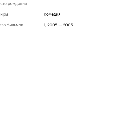
сто рождения
—
анры
комедия
его фильмов
1
,
2005
—
2005