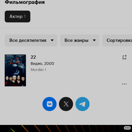
Фильмография
Актер
1
Все десятилетия
Все жанры
Сортировка
22
Видео, 2000
Morder I