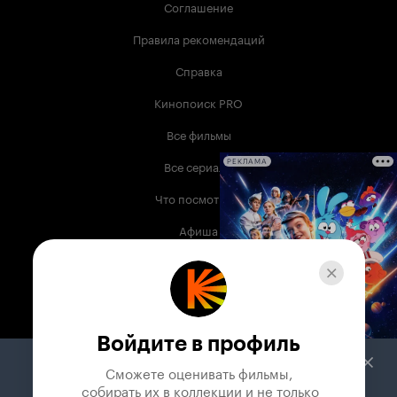
Соглашение
Правила рекомендаций
Справка
Кинопоиск PRO
Все фильмы
Все сериалы
РЕКЛАМА
Что посмотреть
Афиша
Музыка
Телепрограмма
Книги
Войдите в профиль
Служба поддержки
Сможете оценивать фильмы,

 собирать их в коллекции и не только