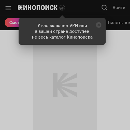
Войти
Онлайн-кинотеатр
Билеты в 
Смотреть кино
У вас включен VPN или
в вашей стране доступен
не весь каталог Кинопоиска