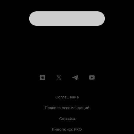
Соглашение
Правила рекомендаций
Справка
Кинопоиск PRO