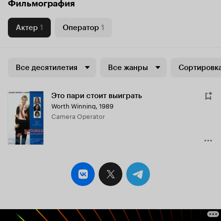
Фильмография
Актер
1
Оператор
1
Все десятилетия
Все жанры
Сортировка
Это пари стоит выиграть
Worth Winning
,
1989
Camera Operator