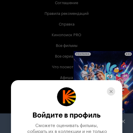
Соглашение
Правила рекомендаций
Справка
Кинопоиск PRO
Все фильмы
Все сериалы
РЕКЛАМА
Что посмотреть
Афиша
Музыка
Телепрограмма
Книги
Войдите в профиль
Служба поддержки
Сможете оценивать фильмы,

 собирать их в коллекции и не только