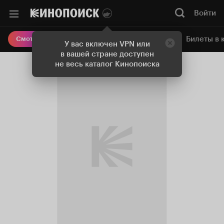
Войти
Онлайн-кинотеатр
Билеты в 
Смотреть кино
У вас включен VPN или
в вашей стране доступен
не весь каталог Кинопоиска