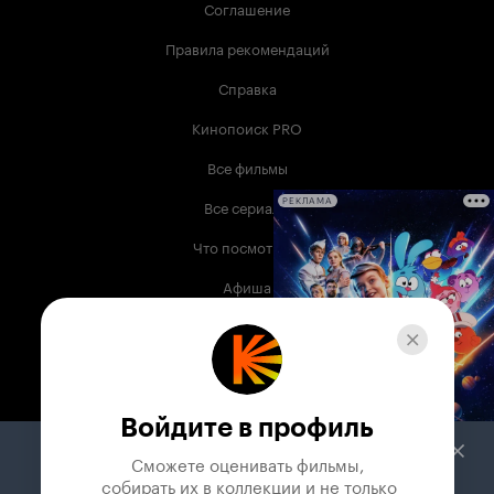
Соглашение
Правила рекомендаций
Справка
Кинопоиск PRO
Все фильмы
Все сериалы
РЕКЛАМА
Что посмотреть
Афиша
Музыка
Телепрограмма
Книги
Войдите в профиль
Служба поддержки
Сможете оценивать фильмы,

 собирать их в коллекции и не только