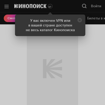
Войти
Онлайн-кинотеатр
Билеты в 
Смотреть кино
У вас включен VPN или
в вашей стране доступен
не весь каталог Кинопоиска