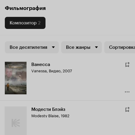
Фильмография
Композитор
2
Все десятилетия
Все жанры
Сортировка
Ванесса
Vanessa
,
Видео, 2007
Модести Блэйз
Modesty Blaise
,
1982