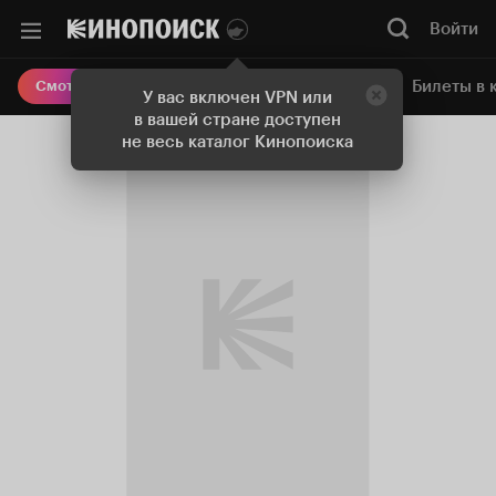
Войти
Онлайн-кинотеатр
Билеты в 
Смотреть кино
У вас включен VPN или
в вашей стране доступен
не весь каталог Кинопоиска