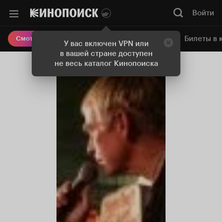
Войти
Онлайн-кинотеатр
Билеты в 
Смотреть кино
У вас включен VPN или
в вашей стране доступен
не весь каталог Кинопоиска