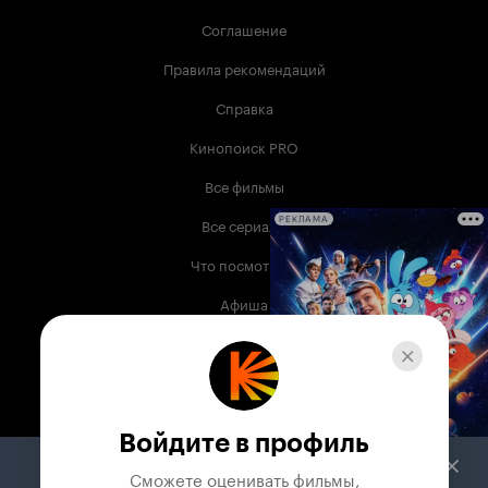
Соглашение
Правила рекомендаций
Справка
Кинопоиск PRO
Все фильмы
Все сериалы
РЕКЛАМА
Что посмотреть
Афиша
Музыка
Телепрограмма
Книги
Войдите в профиль
Служба поддержки
Сможете оценивать фильмы,
