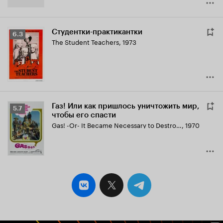
Студентки-практикантки
Рейтинг
6.3
The Student Teachers
,
1973
Кинопоиска
6.3
Газ! Или как пришлось уничтожить мир,
Рейтинг
5.7
чтобы его спасти
Кинопоиска
Gas! -Or- It Became Necessary to Destroy the World in Order to Save It.
,
1970
5.7