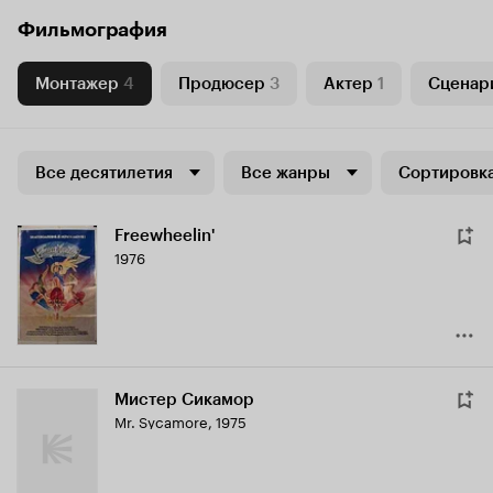
Фильмография
Монтажер
4
Продюсер
3
Актер
1
Сценар
Все десятилетия
Все жанры
Сортировка
Freewheelin'
1976
Мистер Сикамор
Mr. Sycamore
,
1975