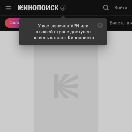
Войти
Онлайн-кинотеатр
Билеты в 
Смотреть кино
У вас включен VPN или
в вашей стране доступен
не весь каталог Кинопоиска