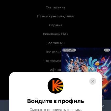
Соглашение
Правила рекомендаций
Справка
Кинопоиск PRO
Все фильмы
Все сериалы
РЕКЛАМА
Что посмотреть
Афиша
Музыка
Телепрограмма
Книги
Войдите в профиль
Служба поддержки
Сможете оценивать фильмы,
