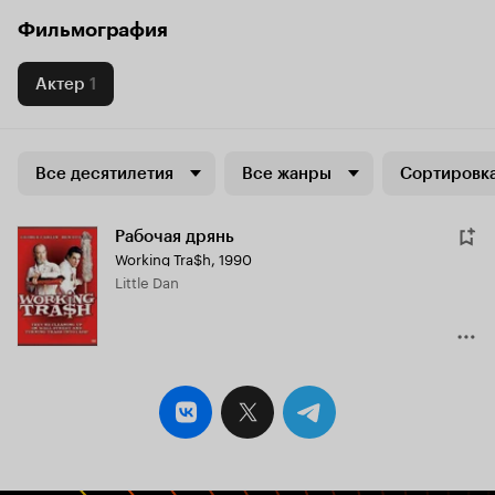
Фильмография
Актер
1
Все десятилетия
Все жанры
Сортировка
Рабочая дрянь
Working Tra$h
,
1990
Little Dan