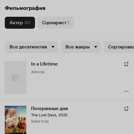
Фильмография
Актер
49
Сценарист
1
Все десятилетия
Все жанры
Сортировка
In a Lifetime
Akinola
Потерянные дни
The Lost Days
,
2025
Baba Kola