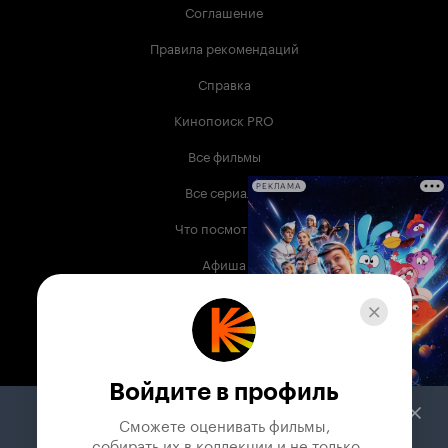
Соглашение
Правила рекомендаций
Справка
Кинопоиск PRO
Все фильмы
Все сериалы
РЕКЛАМА
Что посмотреть
Афиша
Музыка
Телепрограмма
Книги
Войдите в профиль
Служба поддержки
Сможете оценивать фильмы,

 собирать их в коллекции и не только