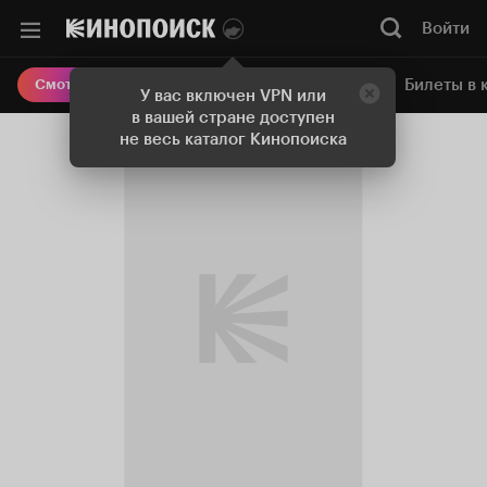
Войти
Онлайн-кинотеатр
Билеты в 
Смотреть кино
У вас включен VPN или
в вашей стране доступен
не весь каталог Кинопоиска