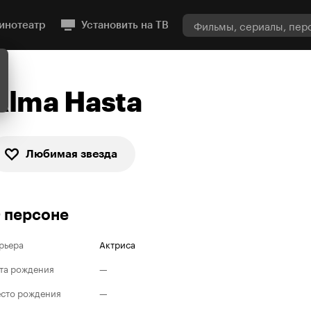
инотеатр
Установить на ТВ
Alma Hasta
Любимая звезда
 персоне
рьера
Актриса
та рождения
—
сто рождения
—