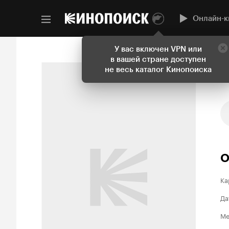
Онлайн-к
У вас включен VPN или
в вашей стране доступен
не весь каталог Кинопоиска
О
Ка
Да
Ме