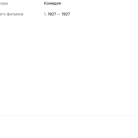
анры
комедия
его фильмов
1
,
1927
—
1927