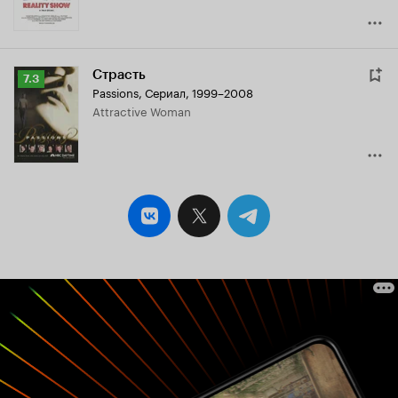
Страсть
Рейтинг
7.3
Passions
,
Сериал, 1999–2008
Кинопоиска
Attractive Woman
7.3