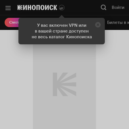
Войти
Онлайн-кинотеатр
Билеты в 
Смотреть кино
У вас включен VPN или
в вашей стране доступен
не весь каталог Кинопоиска