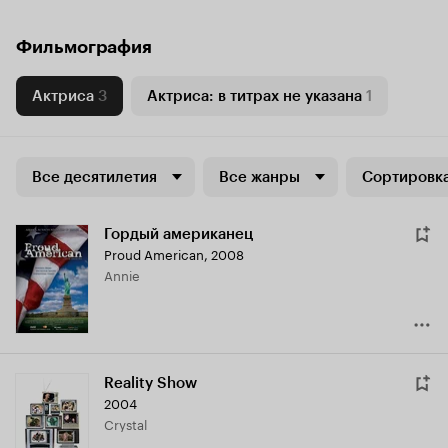
Фильмография
Актриса
3
Актриса: в титрах не указана
1
Все десятилетия
Все жанры
Сортировка
Гордый американец
Proud American
,
2008
Annie
Reality Show
2004
Crystal