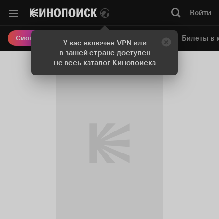
Войти
Онлайн-кинотеатр
Билеты в 
Смотреть кино
У вас включен VPN или
в вашей стране доступен
не весь каталог Кинопоиска