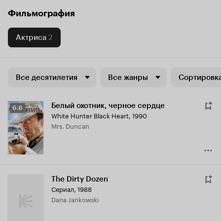
Фильмография
Актриса
2
Все десятилетия
Все жанры
Сортировка
Белый охотник, черное сердце
Рейтинг
6.6
White Hunter Black Heart
,
1990
Кинопоиска
Mrs. Duncan
6.6
The Dirty Dozen
Сериал, 1988
Dana Jankowski