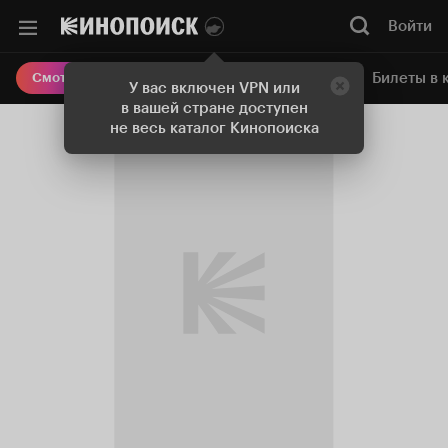
Войти
Онлайн-кинотеатр
Билеты в 
Смотреть кино
У вас включен VPN или
в вашей стране доступен
не весь каталог Кинопоиска