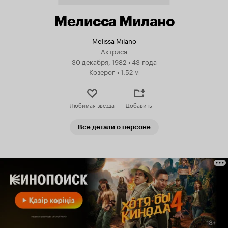
Мелисса Милано
Melissa Milano
Актриса
30 декабря, 1982
•
43 года
Козерог
•
1.52 м
Любимая звезда
Добавить
Все детали о персоне