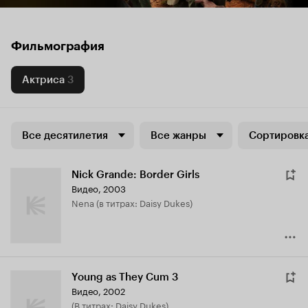
Фильмография
Актриса
3
Все десятилетия
Все жанры
Сортировка
Nick Grande: Border Girls
Видео, 2003
Nena (в титрах: Daisy Dukes)
Young as They Cum 3
Видео, 2002
(в титрах: Daisy Dukes)