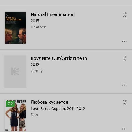
Natural Insemination
2015
Heather
Boyz Nite Out/Grrlz Nite in
2012
Genny
Любовь кусается
Рейтинг
7.2
Love Bites
,
Сериал, 2011–2012
Кинопоиска
Dori
7.2