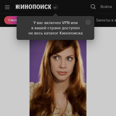
Войти
Онлайн-кинотеатр
Билеты в 
Смотреть кино
У вас включен VPN или
в вашей стране доступен
не весь каталог Кинопоиска