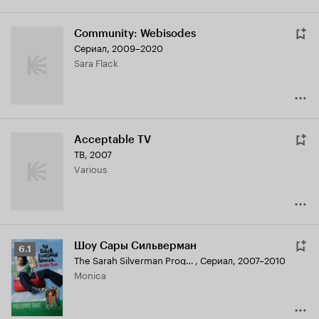
Community: Webisodes
Сериал, 2009–2020
Sara Flack
Acceptable TV
ТВ, 2007
Various
Шоу Сары Сильверман
Рейтинг
6.1
The Sarah Silverman Program.
,
Сериал, 2007–2010
Кинопоиска
Monica
6.1