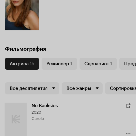
Фильмография
Актриса
15
Режиссер
1
Сценарист
1
Про
Все десятилетия
Все жанры
Сортировка
No Backsies
2020
Carole