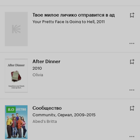
Твое милое личико отправится в ад
Your Pretty Face Is Going to Hell
,
2011
After Dinner
2010
Olivia
Сообщество
Рейтинг
8.0
Community
,
Сериал, 2009–2015
Кинопоиска
Abed's Britta
8.0