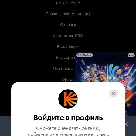
Соглашение
Правила рекомендаций
Справка
Кинопоиск PRO
Все фильмы
Все сериалы
РЕКЛАМА
Что посмотреть
Афиша
Музыка
Телепрограмма
Книги
Войдите в профиль
Служба поддержки
Сможете оценивать фильмы,

 собирать их в коллекции и не только