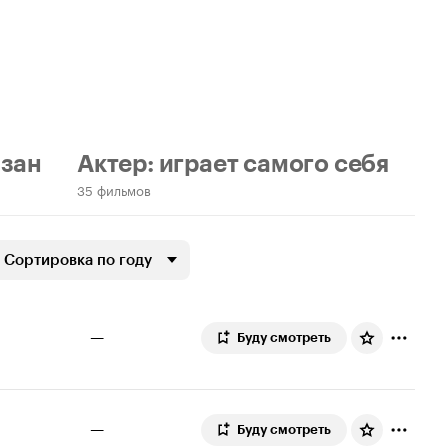
азан
Актер: играет самого себя
35 фильмов
Сортировка по году
—
Буду смотреть
—
Буду смотреть