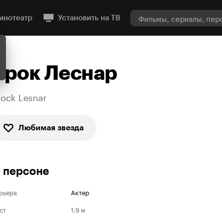
инотеатр
Установить на ТВ
Брок Леснар
rock Lesnar
Любимая звезда
 персоне
рьера
Актер
ст
1.9 м