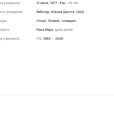
та рождения
12 июля
,
1977
•
Рак
•
49 лет
сто рождения
Вебстер
,
Южная Дакота
,
США
анры
спорт
,
боевик
,
комедия
пруга
Рена Меро
двое детей
его фильмов
170
,
1993
—
2026