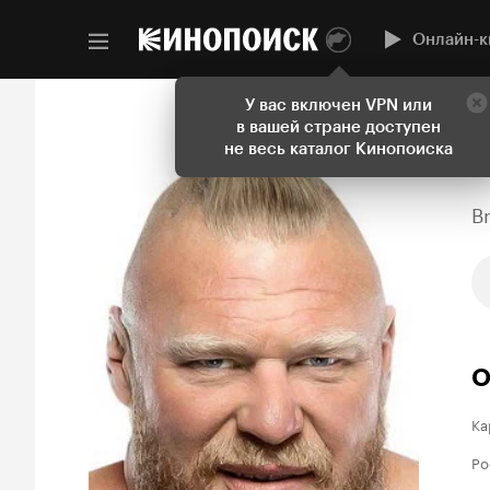
Онлайн-к
У вас включен VPN или
в вашей стране доступен
не весь каталог Кинопоиска
B
О
Ка
Ро