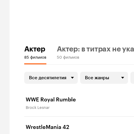
Актер
Актер: в титрах не ук
85 фильмов
50 фильмов
Все десятилетия
Все жанры
WWE Royal Rumble
Brock Lesnar
WrestleMania 42