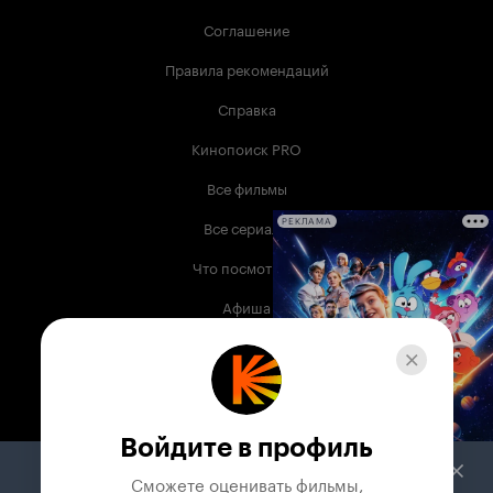
Соглашение
Правила рекомендаций
Справка
Кинопоиск PRO
Все фильмы
Все сериалы
РЕКЛАМА
Что посмотреть
Афиша
Музыка
Телепрограмма
Книги
Войдите в профиль
Служба поддержки
Сможете оценивать фильмы,
