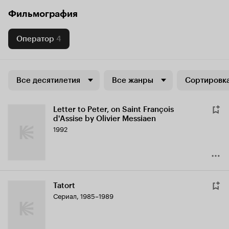
Фильмография
Оператор
4
Все десятилетия
Все жанры
Сортировка
Letter to Peter, on Saint François
d'Assise by Olivier Messiaen
1992
Tatort
Сериал, 1985–1989