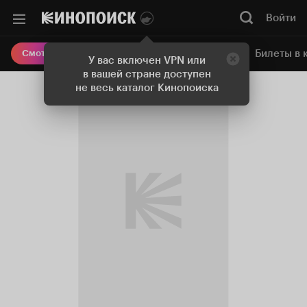
Войти
Онлайн-кинотеатр
Билеты в 
Смотреть кино
У вас включен VPN или
в вашей стране доступен
не весь каталог Кинопоиска