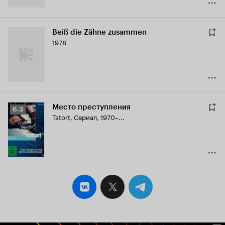
Beiß die Zähne zusammen
1978
Место преступления
Рейтинг
6.3
Tatort
,
Сериал, 1970–...
Кинопоиска
6.3