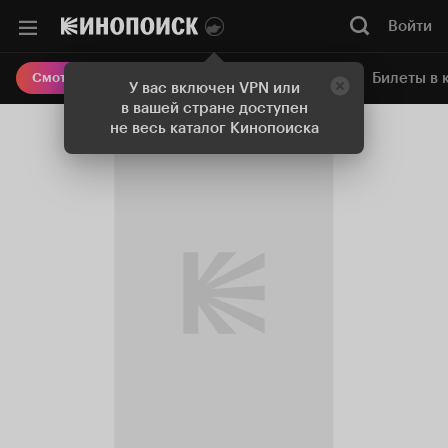
Войти
Онлайн-кинотеатр
Билеты в 
Смотреть кино
У вас включен VPN или
в вашей стране доступен
не весь каталог Кинопоиска