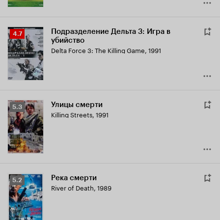
Подразделение Дельта 3: Игра в
Рейтинг
4.7
убийство
Кинопоиска
Delta Force 3: The Killing Game
,
1991
4.7
Улицы смерти
Рейтинг
5.3
Killing Streets
,
1991
Кинопоиска
5.3
Река смерти
Рейтинг
5.2
River of Death
,
1989
Кинопоиска
5.2