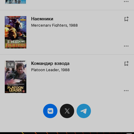
Наемники
Mercenary Fighters
,
1988
Командир взвода
Рейтинг
5.8
Platoon Leader
,
1988
Кинопоиска
5.8