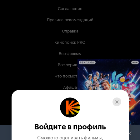
Соглашение
Правила рекомендаций
Справка
Кинопоиск PRO
Все фильмы
Все сериалы
РЕКЛАМА
Что посмотреть
Афиша
Музыка
Телепрограмма
Книги
Войдите в профиль
Служба поддержки
Сможете оценивать фильмы,
