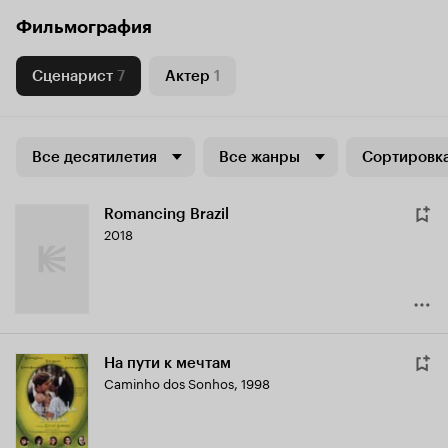
Фильмография
Сценарист
7
Актер
1
Все десятилетия
Все жанры
Сортировка
Romancing Brazil
2018
На пути к мечтам
Caminho dos Sonhos
,
1998