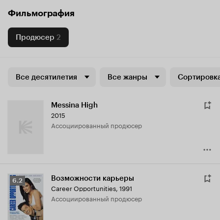
Фильмография
Продюсер
2
Все десятилетия
Все жанры
Сортировка
Messina High
2015
ассоциированный продюсер
Возможности карьеры
Рейтинг
6.2
Career Opportunities
,
1991
Кинопоиска
ассоциированный продюсер
6.2