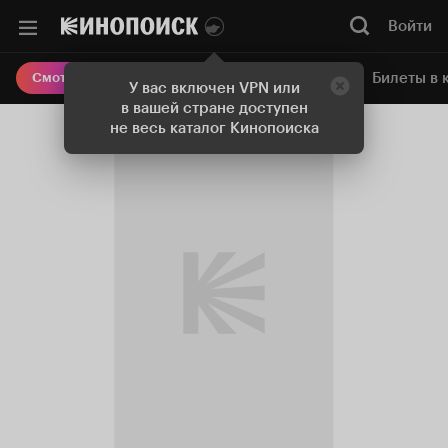
Войти
Онлайн-кинотеатр
Билеты в 
Смотреть кино
У вас включен VPN или
в вашей стране доступен
не весь каталог Кинопоиска