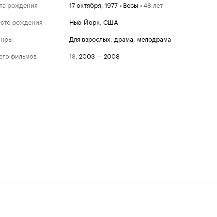
та рождения
17 октября
,
1977
•
Весы
•
48 лет
сто рождения
Нью-Йорк
,
США
анры
для взрослых
,
драма
,
мелодрама
его фильмов
18
,
2003
—
2008