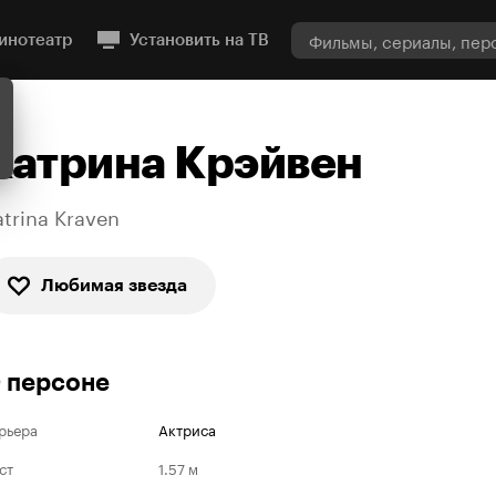
инотеатр
Установить на ТВ
Катрина Крэйвен
atrina Kraven
Любимая звезда
 персоне
рьера
Актриса
ст
1.57 м