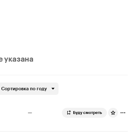
е указана
Сортировка по году
—
Буду смотреть