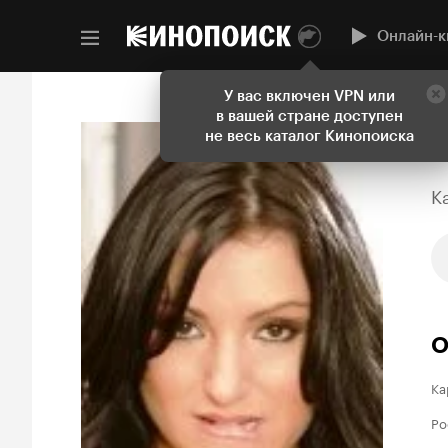
Онлайн-к
У вас включен VPN или
в вашей стране доступен
не весь каталог Кинопоиска
K
О
Ка
Ро