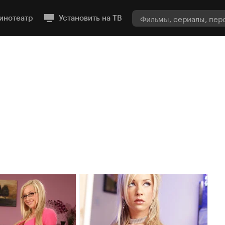
инотеатр
Установить на ТВ