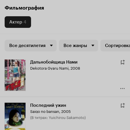
Фильмография
Актер
4
Все десятилетия
Все жанры
Сортировка
Дальнобойщица Нами
Dekotora Gyaru Nami
,
2008
Последний ужин
Saigo no bansan
,
2005
(в титрах: Yuichirou Sakamoto)