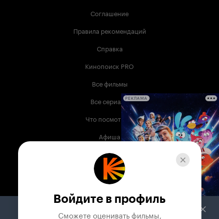
Соглашение
Правила рекомендаций
Справка
Кинопоиск PRO
Все фильмы
Все сериалы
РЕКЛАМА
Что посмотреть
Афиша
Музыка
Телепрограмма
Книги
Войдите в профиль
Служба поддержки
Сможете оценивать фильмы,
