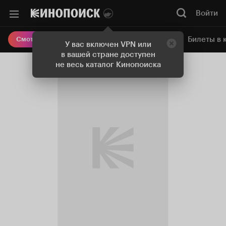
Войти
Онлайн-кинотеатр
Билеты в 
Смотреть кино
У вас включен VPN или
в вашей стране доступен
не весь каталог Кинопоиска