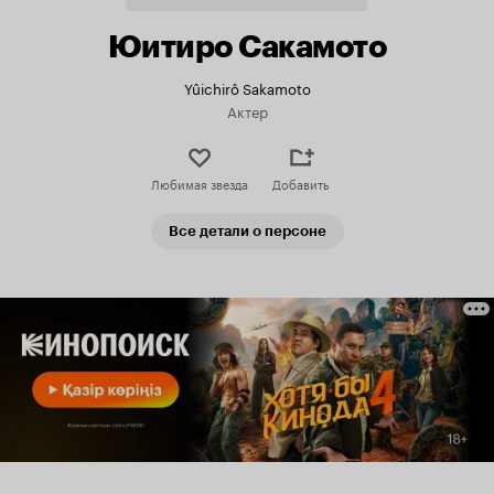
Юитиро Сакамото
Yûichirô Sakamoto
Актер
Любимая звезда
Добавить
Все детали о персоне