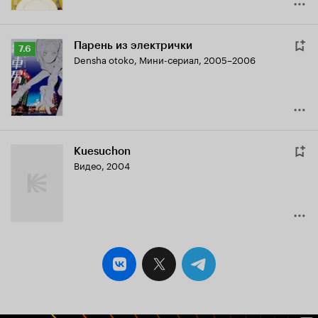
Парень из электрички
Рейтинг
7.6
Densha otoko
,
Мини-сериал, 2005–2006
Кинопоиска
7.6
Kuesuchon
Видео, 2004