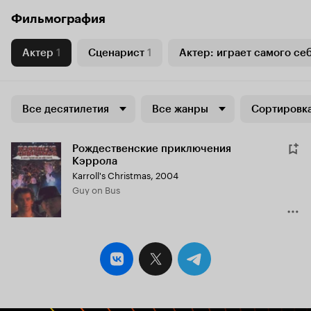
Фильмография
Актер
1
Сценарист
1
Актер: играет самого се
Все десятилетия
Все жанры
Сортировка
Рождественские приключения
Кэррола
Karroll's Christmas
,
2004
Guy on Bus