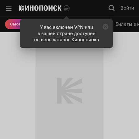
Войти
Онлайн-кинотеатр
Билеты в 
Смотреть кино
У вас включен VPN или
в вашей стране доступен
не весь каталог Кинопоиска