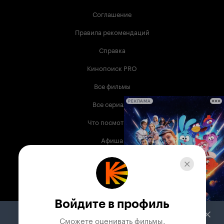
Соглашение
Правила рекомендаций
Справка
Кинопоиск PRO
Все фильмы
Все сериалы
РЕКЛАМА
Что посмотреть
Афиша
Музыка
Телепрограмма
Книги
Войдите в профиль
Служба поддержки
Сможете оценивать фильмы,
