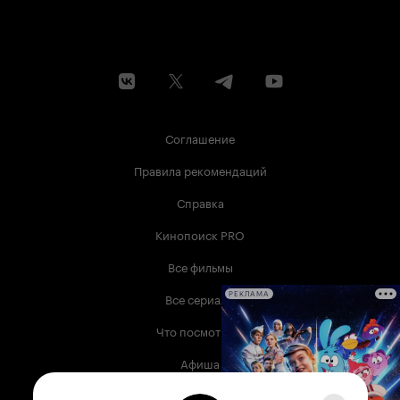
Соглашение
Правила рекомендаций
Справка
Кинопоиск PRO
Все фильмы
Все сериалы
РЕКЛАМА
Что посмотреть
Афиша
Музыка