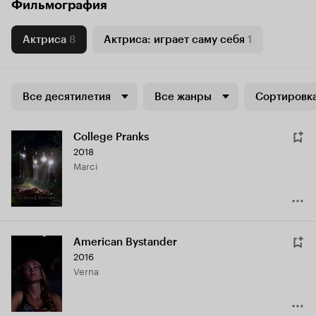
Фильмография
Актриса
8
Актриса: играет саму себя
1
Все десятилетия
Все жанры
Сортировка
College Pranks
2018
Marci
American Bystander
2016
Verna