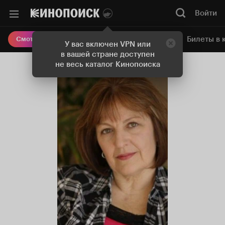
Войти
Онлайн-кинотеатр
Билеты в 
Смотреть кино
У вас включен VPN или
в вашей стране доступен
не весь каталог Кинопоиска