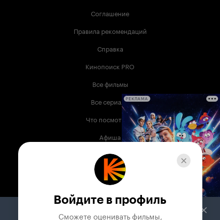
Соглашение
Правила рекомендаций
Справка
Кинопоиск PRO
Все фильмы
Все сериалы
РЕКЛАМА
Что посмотреть
Афиша
Музыка
Телепрограмма
Книги
Войдите в профиль
Служба поддержки
Сможете оценивать фильмы,
