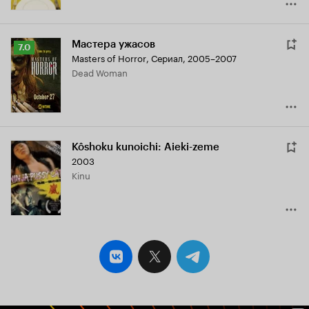
Мастера ужасов
Рейтинг
7.0
Masters of Horror
,
Сериал, 2005–2007
Кинопоиска
Dead Woman
7.0
Kôshoku kunoichi: Aieki-zeme
2003
Kinu