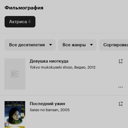
Фильмография
Актриса
4
Все десятилетия
Все жанры
Сортировка
Девушка ниоткуда
Tokyo mukokuseki shojo
,
Видео, 2012
Последний ужин
Saigo no bansan
,
2005