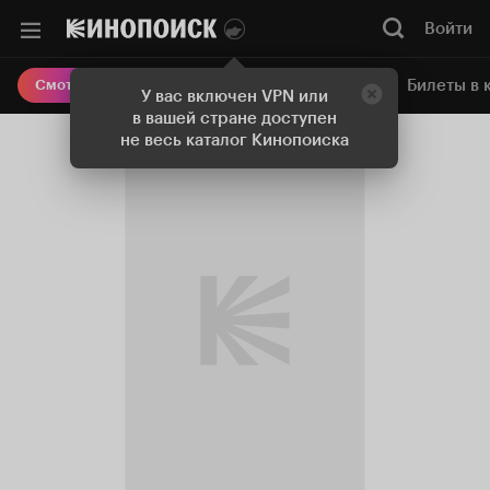
Войти
Онлайн-кинотеатр
Билеты в 
Смотреть кино
У вас включен VPN или
в вашей стране доступен
не весь каталог Кинопоиска