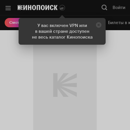
Войти
Онлайн-кинотеатр
Билеты в 
Смотреть кино
У вас включен VPN или
в вашей стране доступен
не весь каталог Кинопоиска