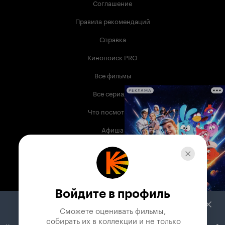
Соглашение
Правила рекомендаций
Справка
Кинопоиск PRO
Все фильмы
Все сериалы
РЕКЛАМА
Что посмотреть
Афиша
Музыка
Телепрограмма
Книги
Войдите в профиль
Служба поддержки
Сможете оценивать фильмы,

 собирать их в коллекции и не только