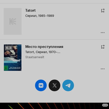
Tatort
Сериал, 1985–1989
Место преступления
Рейтинг
6.3
Tatort
,
Сериал, 1970–...
Кинопоиска
Staatsanwalt
6.3