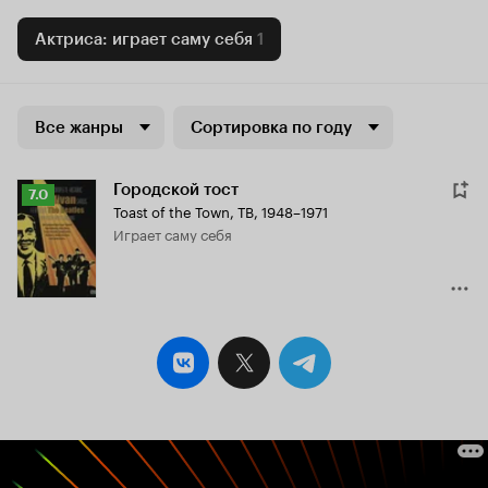
Актриса: играет саму себя
1
Все жанры
Сортировка по году
Городской тост
Рейтинг
7.0
Toast of the Town
,
ТВ, 1948–1971
Кинопоиска
играет саму себя
7.0