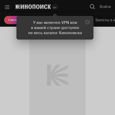
Войти
Онлайн-кинотеатр
Билеты в 
Смотреть кино
У вас включен VPN или
в вашей стране доступен
не весь каталог Кинопоиска