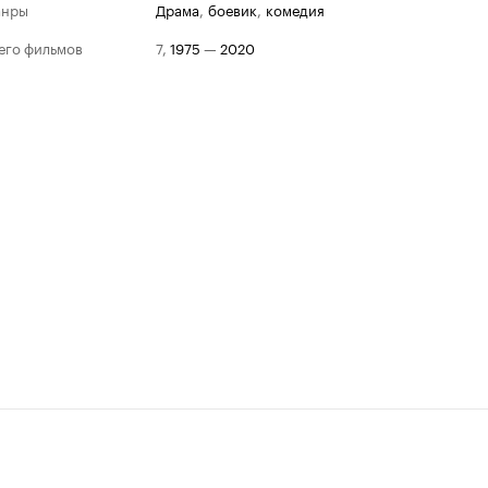
анры
драма
,
боевик
,
комедия
его фильмов
7
,
1975
—
2020