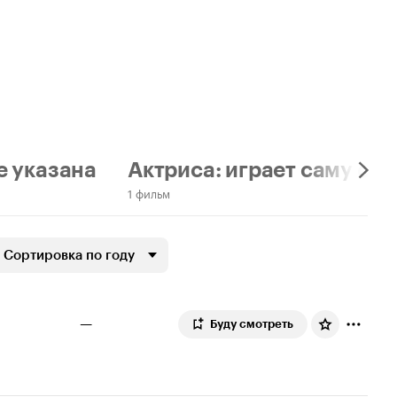
е указана
Актриса: играет саму себ
1 фильм
Сортировка по году
—
Буду смотреть