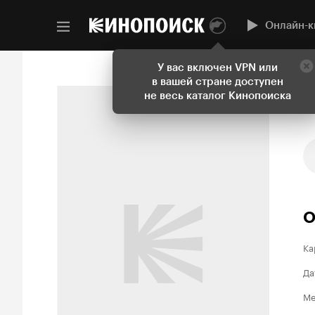
Онлайн-к
У вас включен VPN или
в вашей стране доступен
не весь каталог Кинопоиска
О
Ка
Да
Ме