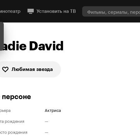
инотеатр
Установить на ТВ
Jadie David
Любимая звезда
 персоне
рьера
Актриса
та рождения
—
сто рождения
—