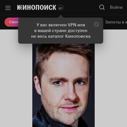
Войти
Онлайн-кинотеатр
Билеты в 
Смотреть кино
У вас включен VPN или
в вашей стране доступен
не весь каталог Кинопоиска