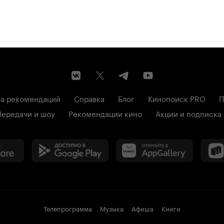
а рекомендаций
Справка
Блог
Кинопоиск PRO
П
Передачи и шоу
Рекомендации кино
Акции и подписка
Телепрограмма
Музыка
Афиша
Книги