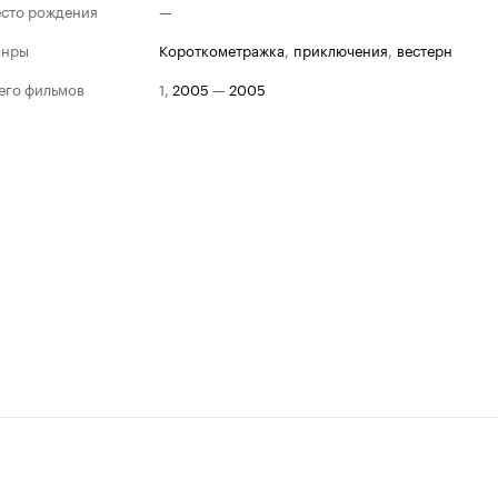
сто рождения
—
анры
короткометражка
,
приключения
,
вестерн
его фильмов
1
,
2005
—
2005