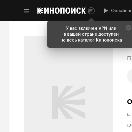
Онлайн-к
У вас включен VPN или
в вашей стране доступен
не весь каталог Кинопоиска
F
О
Ка
Да