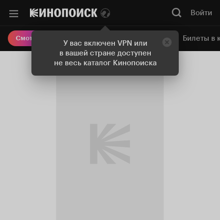
Войти
Онлайн-кинотеатр
Билеты в 
Смотреть кино
У вас включен VPN или
в вашей стране доступен
не весь каталог Кинопоиска