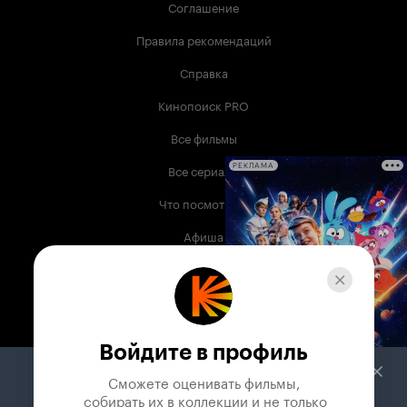
Соглашение
Правила рекомендаций
Справка
Кинопоиск PRO
Все фильмы
Все сериалы
РЕКЛАМА
Что посмотреть
Афиша
Музыка
Телепрограмма
Книги
Войдите в профиль
Служба поддержки
Сможете оценивать фильмы,

 собирать их в коллекции и не только