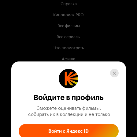
Справка
Кинопоиск PRO
Все фильмы
Все сериалы
Что посмотреть
Афиша
Музыка
Телепрограмма
Книги
Войдите в профиль
Служба поддержки
Сможете оценивать фильмы,

 собирать их в коллекции и не только
© 2003 —
2026
,
Кинопоиск
18
+
Проект компании
Войти с Яндекс ID