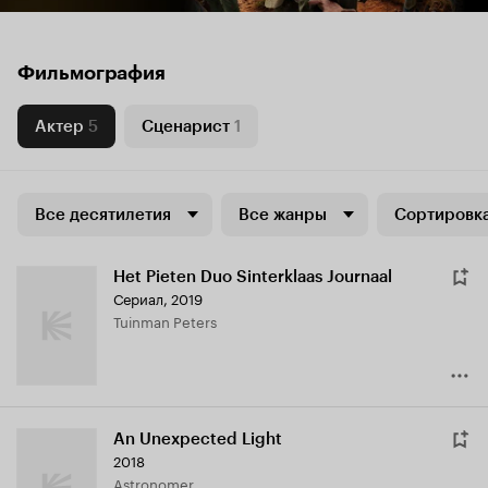
Фильмография
Актер
5
Сценарист
1
Все десятилетия
Все жанры
Сортировка
Het Pieten Duo Sinterklaas Journaal
Сериал, 2019
Tuinman Peters
An Unexpected Light
2018
Astronomer