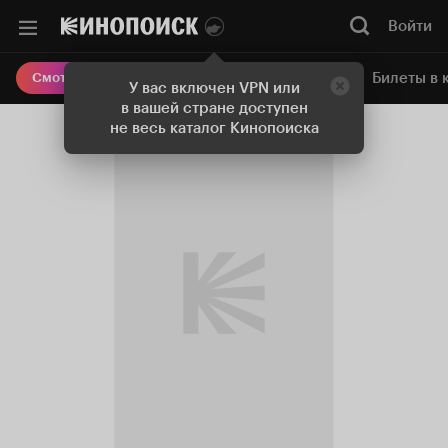
Войти
Онлайн-кинотеатр
Билеты в 
Смотреть кино
У вас включен VPN или
в вашей стране доступен
не весь каталог Кинопоиска