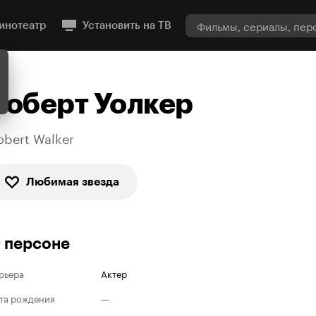
инотеатр
Установить на ТВ
Роберт Уолкер
obert Walker
Любимая звезда
 персоне
рьера
Актер
та рождения
—