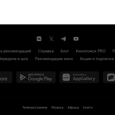
а рекомендаций
Справка
Блог
Кинопоиск PRO
П
Передачи и шоу
Рекомендации кино
Акции и подписка
Телепрограмма
Музыка
Афиша
Книги