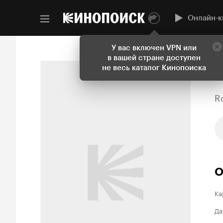
Онлайн-к
У вас включен VPN или
в вашей стране доступен
не весь каталог Кинопоиска
R
О
Ка
Да