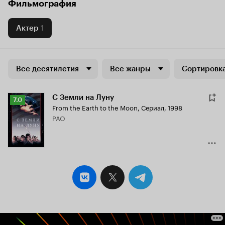
Фильмография
Актер
1
Все десятилетия
Все жанры
Сортировка
С Земли на Луну
Рейтинг
7.0
From the Earth to the Moon
,
Сериал, 1998
Кинопоиска
PAO
7.0