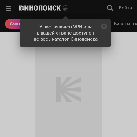
Войти
Онлайн-кинотеатр
Билеты в 
Смотреть кино
У вас включен VPN или
в вашей стране доступен
не весь каталог Кинопоиска