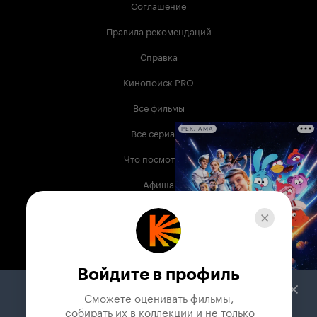
Соглашение
Правила рекомендаций
Справка
Кинопоиск PRO
Все фильмы
Все сериалы
РЕКЛАМА
Что посмотреть
Афиша
Музыка
Телепрограмма
Книги
Войдите в профиль
Служба поддержки
Сможете оценивать фильмы,

 собирать их в коллекции и не только