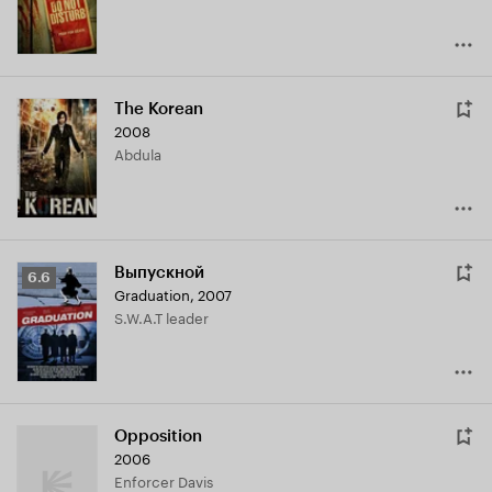
The Korean
2008
Abdula
Выпускной
Рейтинг
6.6
Graduation
,
2007
Кинопоиска
S.W.A.T leader
6.6
Opposition
2006
Enforcer Davis