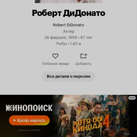
Роберт ДиДонато
Robert DiDonato
Актер
26 февраля, 1959
•
67 лет
Рыбы
•
1.82 м
Любимая звезда
Добавить
Все детали о персоне