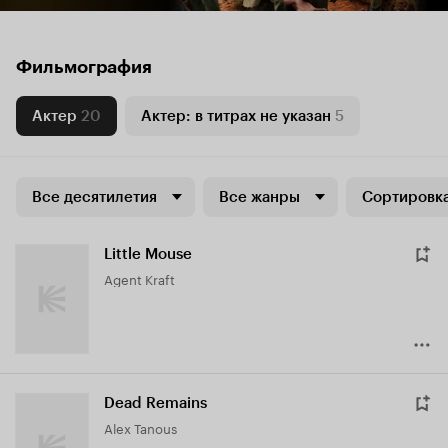
Фильмография
Актер
20
Актер: в титрах не указан
5
Все десятилетия
Все жанры
Сортировка
Little Mouse
Agent Kraft
Dead Remains
Alex Tanous