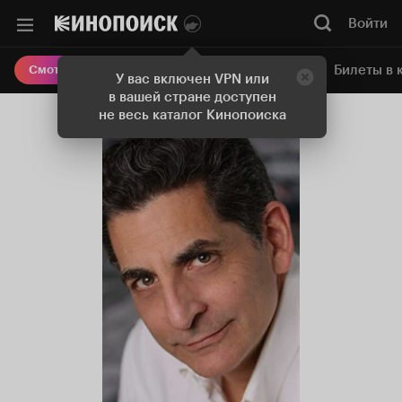
Войти
Онлайн-кинотеатр
Билеты в 
Смотреть кино
У вас включен VPN или
в вашей стране доступен
не весь каталог Кинопоиска