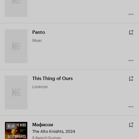
Panto
Myer
This Thing of Ours
Lorenzo
Мафиози
Рейтинг
6.0
The Alto Knights
,
2024
Кинопоиска
Edward Guinan
6.0