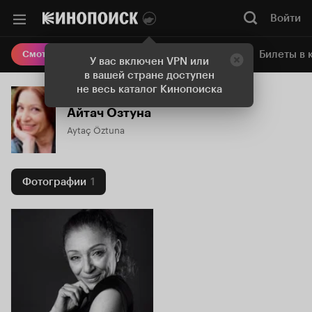
Войти
Онлайн-кинотеатр
Билеты в 
Смотреть кино
У вас включен VPN или
в вашей стране доступен
не весь каталог Кинопоиска
Айтач Озтуна
Aytaç Öztuna
Фотографии
1