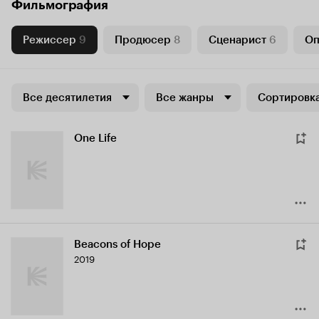
Фильмография
Режиссер
9
Продюсер
8
Сценарист
6
Оп
Все десятилетия
Все жанры
Сортировка
One Life
Beacons of Hope
2019