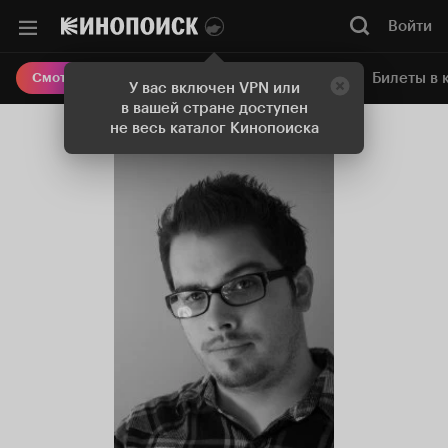
Войти
Онлайн-кинотеатр
Билеты в 
Смотреть кино
У вас включен VPN или
в вашей стране доступен
не весь каталог Кинопоиска