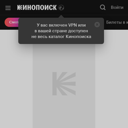
Войти
Онлайн-кинотеатр
Билеты в 
Смотреть кино
У вас включен VPN или
в вашей стране доступен
не весь каталог Кинопоиска