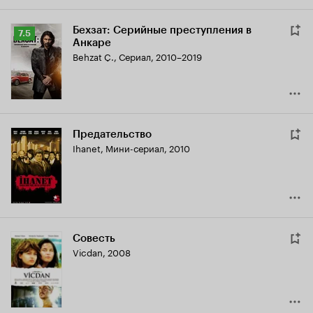
Бехзат: Серийные преступления в
Рейтинг
7.5
Анкаре
Кинопоиска
Behzat Ç.
,
Сериал, 2010–2019
7.5
Предательство
Ihanet
,
Мини-сериал, 2010
Совесть
Vicdan
,
2008