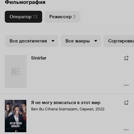
Фильмография
Оператор
13
Режиссер
2
Все десятилетия
Все жанры
Сортировка
Sinirlar
Я не могу вписаться в этот мир
Ben Bu Cihana Sigmazam
,
Сериал, 2022