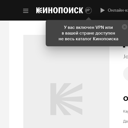
Онлайн-к
У вас включен VPN или
в вашей стране доступен
не весь каталог Кинопоиска
J
О
Ка
Да