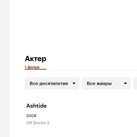
Актер
1 фильм
Все десятилетия
Все жанры
Ashtide
2006
OR Doctor 2