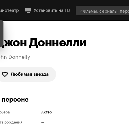
инотеатр
Установить на ТВ
Джон Доннелли
ohn Donnelly
Любимая звезда
 персоне
рьера
Актер
та рождения
—