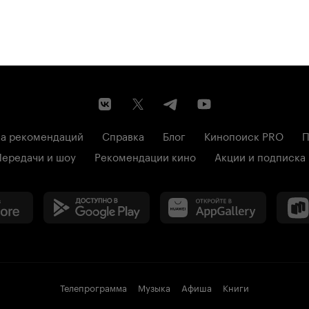
а рекомендаций
Справка
Блог
Кинопоиск PRO
П
Передачи и шоу
Рекомендации кино
Акции и подписка
Телепрограмма
Музыка
Афиша
Книги