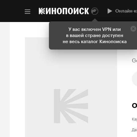
Онлайн-к
У вас включен VPN или
в вашей стране доступен
не весь каталог Кинопоиска
G
О
Ка
Да