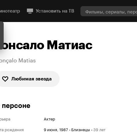
инотеатр
Установить на ТВ
Гонсало Матиас
onçalo Matias
Любимая звезда
 персоне
рьера
Актер
та рождения
9 июня
,
1987
•
Близнецы
•
39 лет