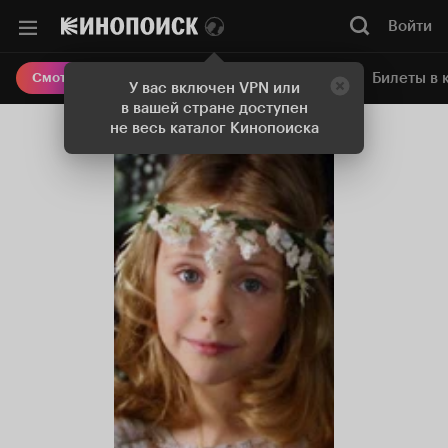
Войти
Онлайн-кинотеатр
Билеты в 
Смотреть кино
У вас включен VPN или
в вашей стране доступен
не весь каталог Кинопоиска