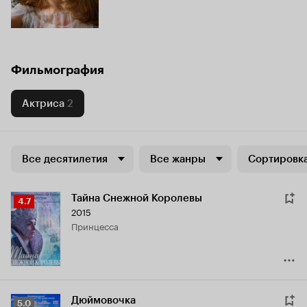
Фильмография
Актриса
2
Все десятилетия
Все жанры
Сортировка
Тайна Снежной Королевы
Рейтинг
4.7
2015
Кинопоиска
принцесса
4.7
Дюймовочка
Рейтинг
5.0