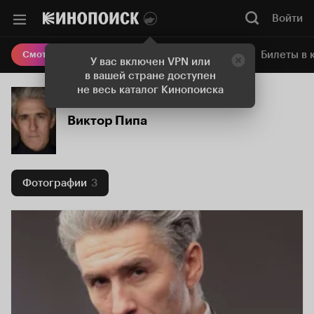
Войти
Онлайн-кинотеатр
Билеты в 
Смотреть кино
У вас включен VPN или
в вашей стране доступен
не весь каталог Кинопоиска
Виктор Пипа
Фотографии
3