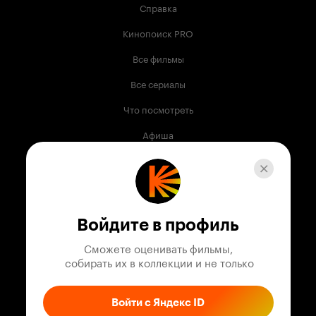
Справка
Кинопоиск PRO
Все фильмы
Все сериалы
Что посмотреть
Афиша
Музыка
Телепрограмма
Книги
Войдите в профиль
Служба поддержки
Сможете оценивать фильмы,

 собирать их в коллекции и не только
© 2003 —
2026
,
Кинопоиск
18
+
Проект компании
Войти с Яндекс ID