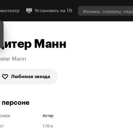
инотеатр
Установить на ТВ
Дитер Манн
ieter Mann
Любимая звезда
 персоне
рьера
Актер
ст
1.78 м