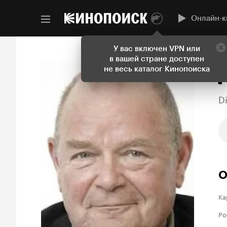
Онлайн-к
У вас включен VPN или
в вашей стране доступен
не весь каталог Кинопоиска
D
О
Ка
Ро