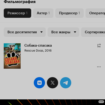
Фильмография
Режиссер
1
Актер
1
Продюсер
1
Операто
Все десятилетия
Все жанры
Сортировка
Собака-спасака
Rescue Dogs
,
2016