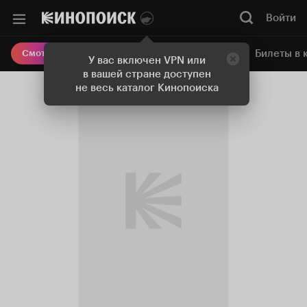
Войти
Онлайн-кинотеатр
Билеты в 
Смотреть кино
У вас включен VPN или
в вашей стране доступен
не весь каталог Кинопоиска