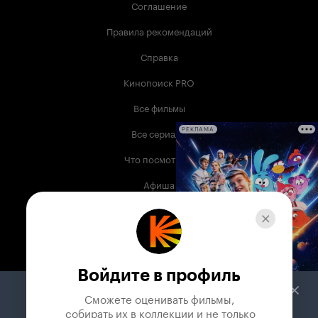
Соглашение
Правила рекомендаций
Справка
Кинопоиск PRO
Все фильмы
Все сериалы
РЕКЛАМА
Что посмотреть
Афиша
Музыка
Телепрограмма
Книги
Войдите в профиль
Служба поддержки
Сможете оценивать фильмы,

 собирать их в коллекции и не только