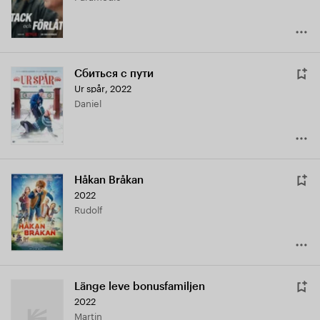
Сбиться с пути
Ur spår
,
2022
Daniel
Håkan Bråkan
2022
Rudolf
Länge leve bonusfamiljen
2022
Martin