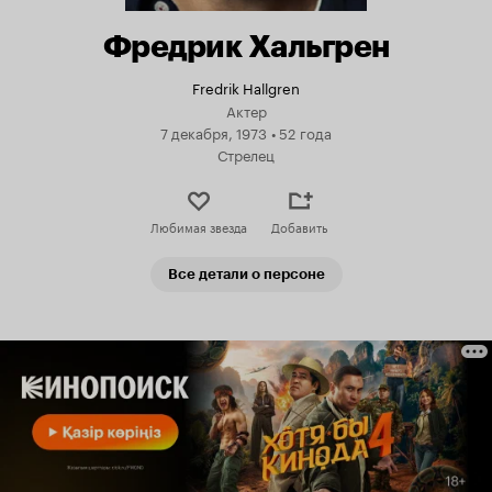
Фредрик Хальгрен
Fredrik Hallgren
Актер
7 декабря, 1973
•
52 года
Стрелец
Любимая звезда
Добавить
Все детали о персоне