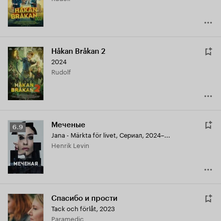
Håkan Bråkan 2
2024
Rudolf
Меченые
Рейтинг
6.9
Jana - Märkta för livet
,
Сериал, 2024–...
Кинопоиска
Henrik Levin
6.9
Спасибо и прости
Tack och förlåt
,
2023
Paramedic