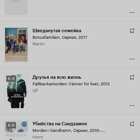
Шведанутая семейка
Bonusfamiljen
,
Сериал, 2017
Martin
Друзья на всю жизнь
Рейтинг
6.4
Fjällbackamorden: Vänner för livet
,
2013
Кинопоиска
Ulf
6.4
Убийства на Сандхамне
Рейтинг
6.8
Morden i Sandhamn
,
Сериал, 2010–...
Кинопоиска
Harry
6.8