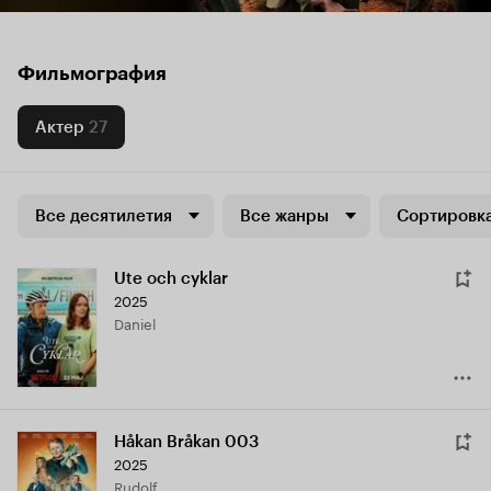
Фильмография
Актер
27
Все десятилетия
Все жанры
Сортировка
Ute och cyklar
2025
Daniel
Håkan Bråkan 003
2025
Rudolf