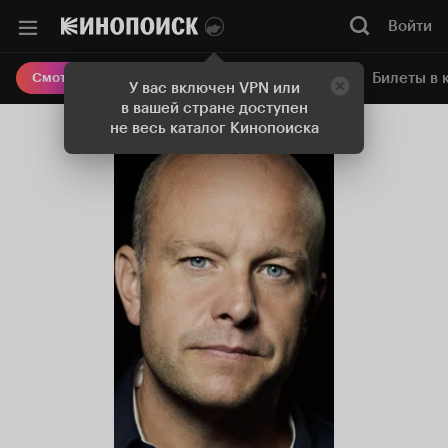
Войти
Онлайн-кинотеатр
Билеты в 
Смотреть кино
У вас включен VPN или
в вашей стране доступен
не весь каталог Кинопоиска