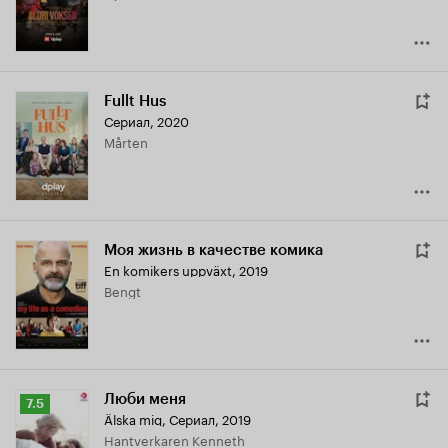
Fullt Hus
Сериал, 2020
Mårten
Моя жизнь в качестве комика
En komikers uppväxt
,
2019
Bengt
Люби меня
Рейтинг
7.5
Älska mig
,
Сериал, 2019
Кинопоиска
Hantverkaren Kenneth
7.5