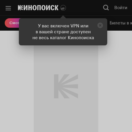
Войти
Онлайн-кинотеатр
Билеты в 
Смотреть кино
У вас включен VPN или
в вашей стране доступен
не весь каталог Кинопоиска