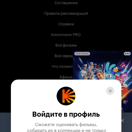
Соглашение
Правила рекомендаций
Справка
Кинопоиск PRO
Все фильмы
Все сериалы
РЕКЛАМА
Что посмотреть
Афиша
Музыка
Телепрограмма
Книги
Войдите в профиль
Служба поддержки
Сможете оценивать фильмы,

 собирать их в коллекции и не только