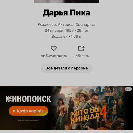
Дарья Пика
Режиссер, Актриса, Сценарист
24 января, 1997
•
29 лет
Водолей
•
1.68 м
Любимая звезда
Добавить
Все детали о персоне