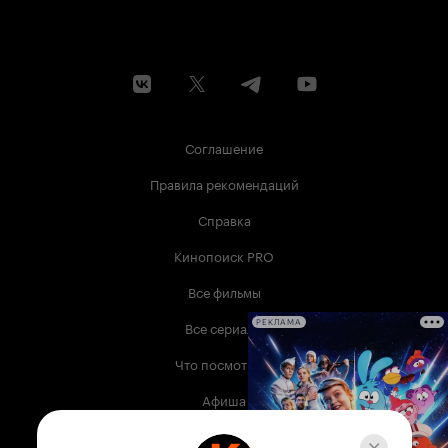
Соглашение
Правила рекомендаций
Справка
Кинопоиск PRO
Все фильмы
Все сериалы
РЕКЛАМА
Что посмотреть
Афиша
Музыка