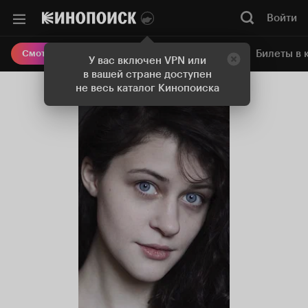
Войти
Онлайн-кинотеатр
Билеты в 
Смотреть кино
У вас включен VPN или
в вашей стране доступен
не весь каталог Кинопоиска