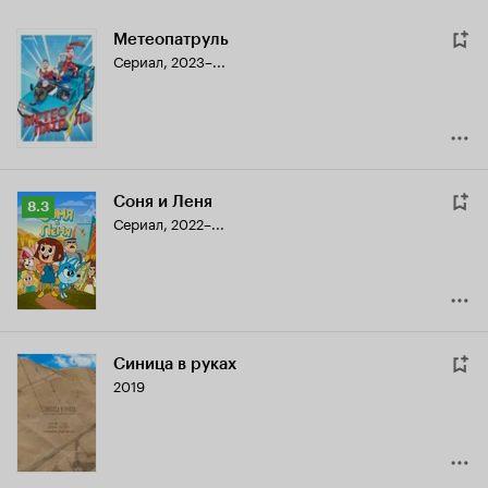
Метеопатруль
Сериал, 2023–...
Соня и Леня
Рейтинг
8.3
Сериал, 2022–...
Кинопоиска
8.3
Синица в руках
2019