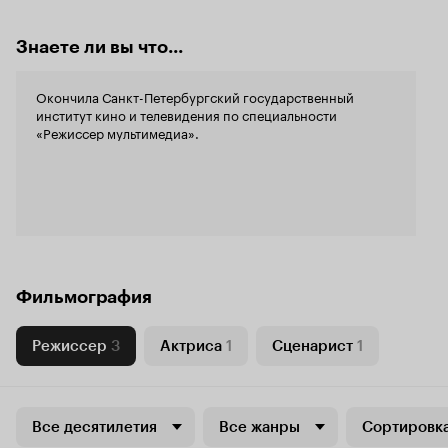
Знаете ли вы что...
Окончила Санкт-Петербургский государственный
институт кино и телевидения по специальности
«Режиссер мультимедиа».
Фильмография
Режиссер
3
Актриса
1
Сценарист
1
Все десятилетия
Все жанры
Сортировка