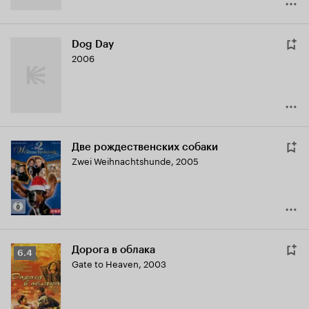
Dog Day
2006
Две рождественских собаки
Zwei Weihnachtshunde
,
2005
Дорога в облака
Рейтинг
6.4
Gate to Heaven
,
2003
Кинопоиска
6.4