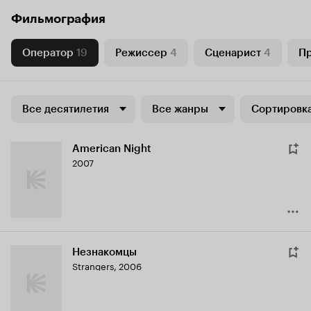
Фильмография
Оператор
19
Режиссер
4
Сценарист
4
П
Все десятилетия
Все жанры
Сортировка
American Night
2007
Незнакомцы
Strangers
,
2006