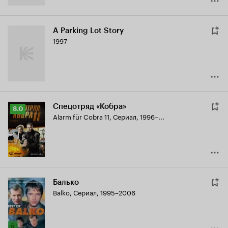
A Parking Lot Story
1997
Спецотряд «Кобра»
Рейтинг
8.0
Alarm für Cobra 11
,
Сериал, 1996–...
Кинопоиска
8.0
Балько
Balko
,
Сериал, 1995–2006