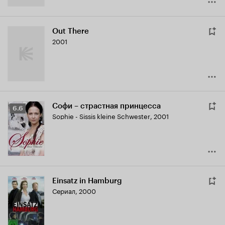
Out There
2001
Софи – страстная принцесса
Рейтинг
6.6
Sophie - Sissis kleine Schwester
,
2001
Кинопоиска
6.6
Einsatz in Hamburg
Сериал, 2000