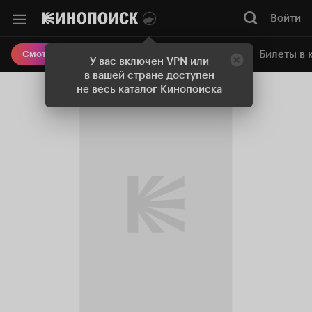
Войти
Онлайн-кинотеатр
Билеты в 
Смотреть кино
У вас включен VPN или
в вашей стране доступен
не весь каталог Кинопоиска